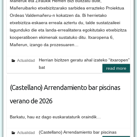
Mañeruk eta Ziraukik Hemen Bizi bultzatu dute,
Mañeruibarko etxebizitzarako sarbidea errazteko Proiektua
Ordeas Valdemañeru-n kokatzen da. Bi herrietako
etxebizitza-eskaera erreala aztertu du, talde sustatzaileei
lagunduko die eta landa-errealitatera egokitutako etxebizitza
kooperatiboen ekimenak sustatuko ditu. Itxaropena 6,
Mañerun, izango da prozesuaren…
Herrian bizitzen geratu ahal izateko “itxaropen”
Actualidad
bat
read more
(Castellano) Arrendamiento bar piscinas
verano de 2026
Barkatu, hau ez dago euskarataturik oraindik…
(Castellano) Arrendamiento bar piscinas
Actualidad